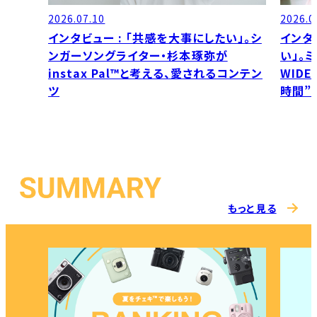
2026.07.10
2026.0
インタビュー : 「共感を大事にしたい」。シ
インタ
ンガーソングライター・杉本琢弥が
い」。
instax Pal™と考える、愛されるコンテン
WID
ツ
時間”
もっと見る