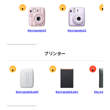
mini
mini
mini
#instaxmini13
#instaxmini12
#
プリンター
mini
mini
SQ
#instaxminiLink3
#instaxminiLink+
#instaxSQU