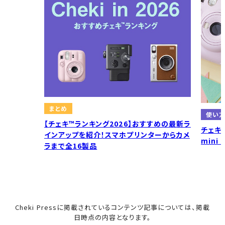
まとめ
使い
【チェキ™ランキング2026】おすすめの最新ラ
チェキの
インアップを紹介！スマホプリンターからカメ
mini
ラまで全16製品
Cheki Pressに掲載されているコンテンツ記事については、掲載
日時点の内容となります。