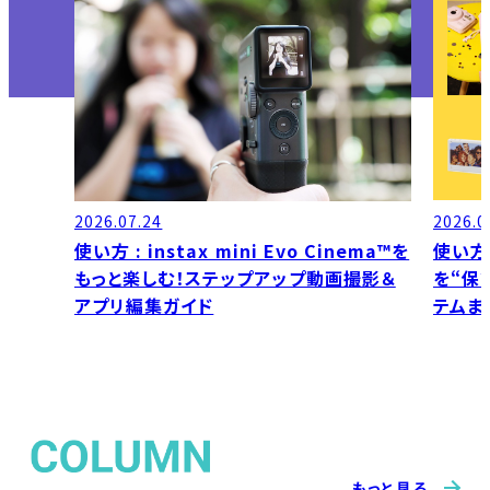
2026.07.24
2026.0
使い方 : instax mini Evo Cinema™を
使い方
もっと楽しむ！ステップアップ動画撮影＆
を“保管
アプリ編集ガイド
テムま
もっと見る