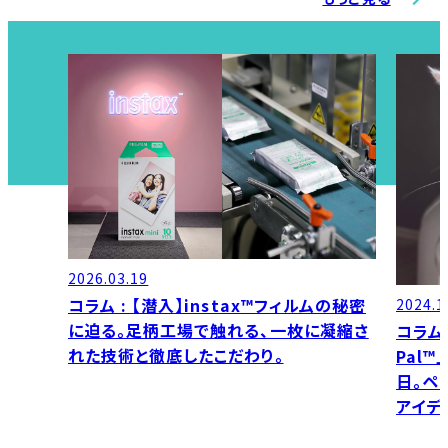
2026.03.19
コラム : 【潜入】instax™フィルムの秘密
2024.1
に迫る。足柄工場で触れる、一枚に凝縮さ
コラム 
れた技術と徹底したこだわり。
Pal
日。ペ
アイデ