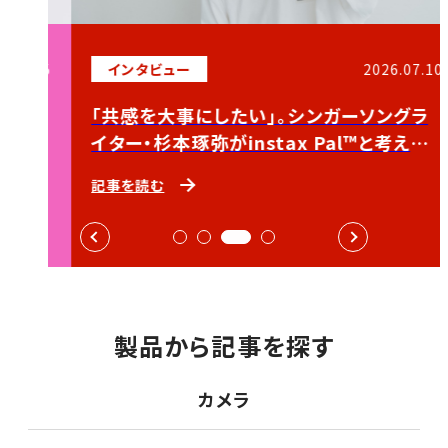
7.15
インタビュー
2026.07.10
場！
「共感を大事にしたい」。シンガーソングラ
イター・杉本琢弥がinstax Pal™と考える、
愛されるコンテンツ
記事を読む
製品から記事を探す
カメラ