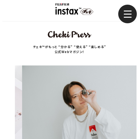
まとめ
使い方
チェキ™がもっと “分かる” “使える” “楽しめる”
公式Webマガジン！
コラム