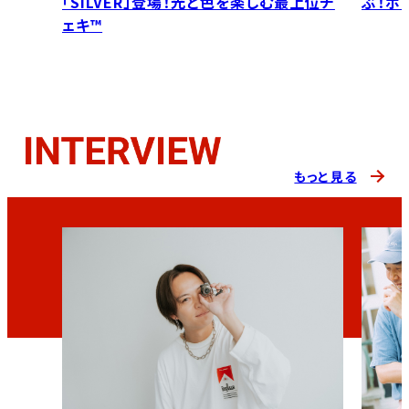
「SILVER」登場！光と色を楽しむ最上位チ
ぶ！ポ
ェキ™
もっと見る