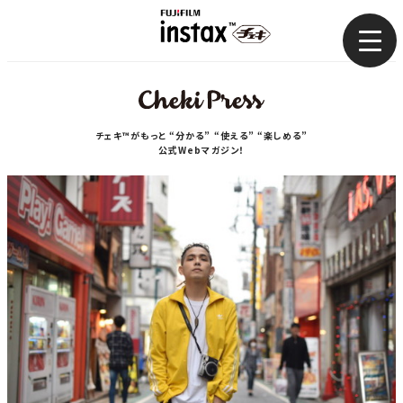
まとめ
使い方
チェキ™がもっと “分かる” “使える” “楽しめる”
公式Webマガジン！
コラム