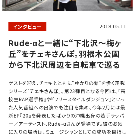
2018.05.11
インタビュー
Rude-αと一緒に“下北沢〜梅ヶ
丘”をチェキさんぽ。羽根木公園
から下北沢周辺を自転車で巡る
ゲストを迎え、チェキとともに“ゆかりの街”を歩く連載
シリーズ「
チェキさんぽ
」。第23弾目となる今回は、『高
校生RAP選手権』や『フリースタイルダンジョン』といっ
た人気番組への出演でも注目を集め、今年2月には最
新EP『20』を発表したばかりの沖縄出身の若手ラッパ
ー／アーティスト、Rude-αさんが登場です。彼のお気
に入りの場所は、ミュージシャンとしての成功を目指し