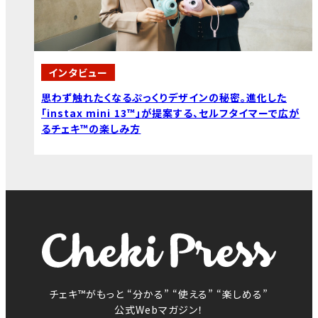
インタビュー
思わず触れたくなるぷっくりデザインの秘密。進化した
「instax mini 13™」が提案する、セルフタイマーで広が
るチェキ™の楽しみ方
チェキ™がもっと “分かる” “使える” “楽しめる”
公式Webマガジン！