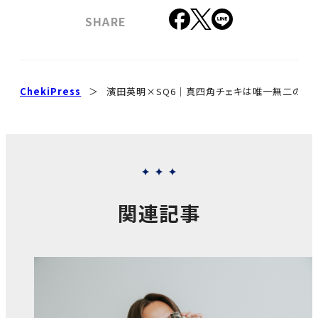
SHARE
ChekiPress
＞
濱田英明×SQ6｜真四角チェキは唯一無二の存
関連記事