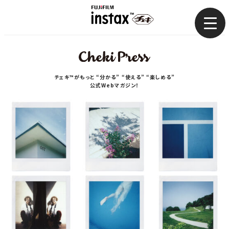
まとめ
使い方
チェキ™がもっと “分かる” “使える” “楽しめる”
公式Webマガジン！
コラム