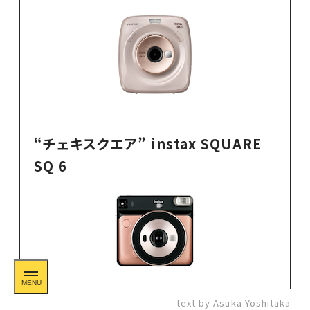
“チェキスクエア” instax SQUARE
SQ 6
text by Asuka Yoshitaka