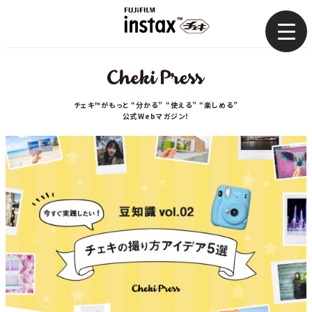
まとめ
使い方
チェキ™がもっと “分かる” “使える” “楽しめる”
公式Webマガジン！
コラム